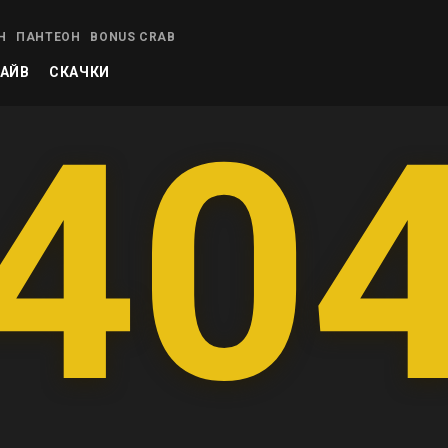
Н
ПАНТЕОН
BONUS CRAB
АЙВ
CКАЧКИ
40