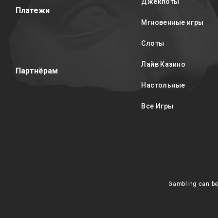
Джекпоты
Платежи
Мгновенные игры
Слоты
Лайв Казино
Партнёрам
Настольные
Все Игры
Gambling can be