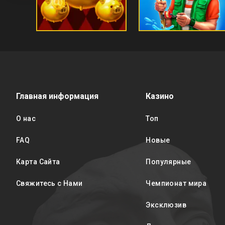
Главная информация
Казино
О нас
Топ
FAQ
Новые
Карта Сайта
Популярные
Свяжитесь с Нами
Чемпионат мира
Эксклюзив