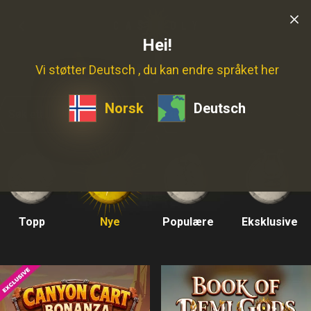
Hei!
Nye
Vi støtter Deutsch , du kan endre språket her
Norsk
Deutsch
Søk etter spill, leverandører og kategorier
Leverandører
Topp
Nye
Populære
Eksklusive