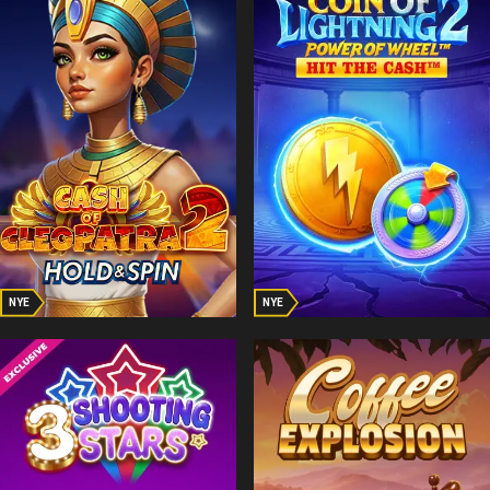
NYE
NYE