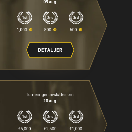
09 aug.
1st
2nd
3rd
1,000
800
600
DETALJER
Turneringen avsluttes om:
20 aug.
1st
2nd
3rd
€5,000
€2,500
€1,000