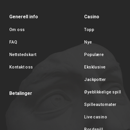
Generell info
Casino
Om oss
Topp
FAQ
Nye
Nettstedskart
Populære
Kontakt oss
Eksklusive
Jackpotter
Øyeblikkelige spill
Betalinger
Spilleautomater
Live casino
Bordspill