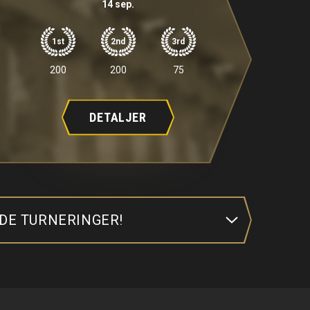
14 sep.
1st
2nd
3rd
200
200
75
DETALJER
DE TURNERINGER!