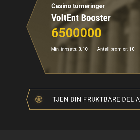
Casino turneringer
VoltEnt Booster
6500000
Min. innsats:
0.10
Antall premier:
10
TJEN DIN FRUKTBARE DEL 