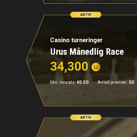
AKTIV
Casino turneringer
Urus Månedlig Race
34,300
Min. innsats:
€0.50
Antall premier:
50
AKTIV