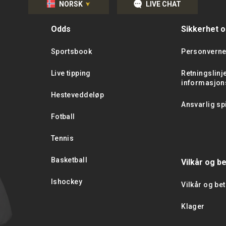
NORSK
LIVE CHAT
Odds
Sikkerhet 
Sportsbook
Personverne
Live tipping
Retningslinje
informasjon
Hesteveddeløp
Ansvarlig spi
Fotball
Tennis
Basketball
Vilkår og b
Ishockey
Vilkår og be
Klager