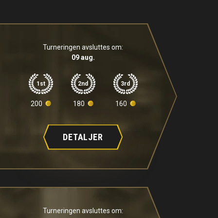
Turneringen avsluttes om:
09 aug.
1st
2nd
3rd
200
180
160
DETALJER
Turneringen avsluttes om: