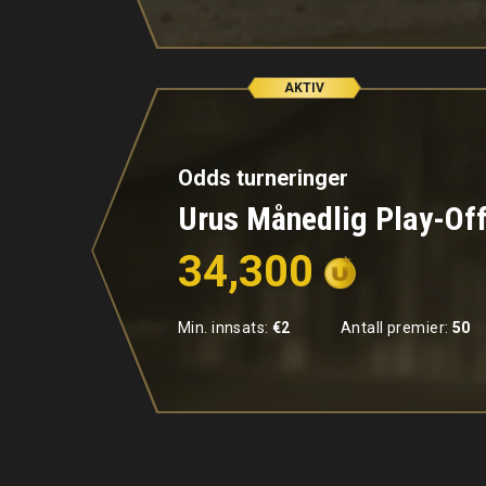
AKTIV
Odds turneringer
Urus Månedlig Play-Of
34,300
Min. innsats:
€2
Antall premier:
50