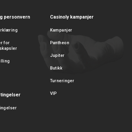
og personvern
Casinoly kampanjer
rklæring
Kampanjer
r for
Pantheon
skapsler
Jupiter
lling
Butikk
Turneringer
VIP
etingelser
tingelser