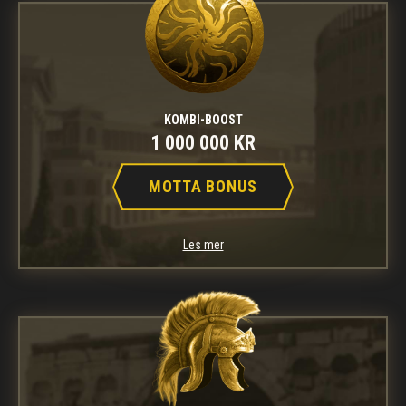
KOMBI-BOOST
1 000 000 KR
MOTTA BONUS
Les mer