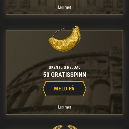
Les mer
UKENTLIG RELOAD
50 GRATISSPINN
MELD PÅ
Les mer