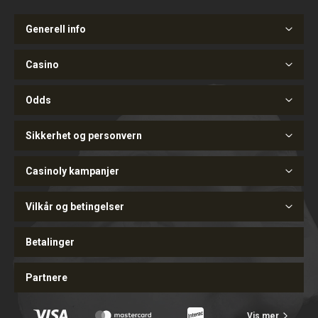
Generell info
Casino
Odds
Sikkerhet og personvern
Casinoly kampanjer
Vilkår og betingelser
Betalinger
Partnere
Vis mer