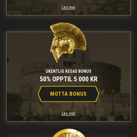
Les mer
UKENTLIG REOAD BONUS
50% OPPTIL
5 000 KR
MOTTA BONUS
Les mer